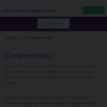
English
Gŵyl Gorau Gogledd Cymru
Dewislen
Ynglyn
Cyngherddau
Cyngherddau
Dros y blynyddoedd diwethaf mae ein rhaglen
gyngherddau wedi ymestyn o nos Sadwrn i
gynnwys cyngerdd agoriadol ar y nos Wener
hefyd!
Rydym yn ceisio trefnu rhywbeth arbennig i
gychwyn pob gŵyl mewn steil! Yn y gorffennol