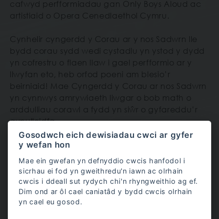
cafwyd perfformiadau gan Only Boys Aloud ac
artistiaid o Opera Cenedlaethol Cymru.
Cynhelir cyngerdd y Corau ar y nos Sadwrn lle
bydd corau sydd wedi cystadlu yn ystod y dydd
yn cofrestru o flaen llaw i gael perfformio ar y
llwyfan eto, heb orfod poeni am blesio’r
beirniaid! Mae Cyngerdd y Corau ar nos Sadwrn
yn cynnwys amrywiaeth liwgar o bob math o
arddulliau corawl a fydd yn siŵr o gyfareddu’r
gynulleidfa.
Gosodwch eich dewisiadau cwci ar gyfer
Dewch yn ôl i gael yr wybodaeth ddiweddaraf
y wefan hon
am yr hyn rydym wedi ei drefnu ar gyfer
Mae ein gwefan yn defnyddio cwcis hanfodol i
Cyngerdd Agoriadol 2026 a mwy.
sicrhau ei fod yn gweithredu'n iawn ac olrhain
cwcis i ddeall sut rydych chi'n rhyngweithio ag ef.
Dyma ychydig o luniau o gyngherddau
Dim ond ar ôl cael caniatâd y bydd cwcis olrhain
yn cael eu gosod.
blaenorol:
Oriel cyngherddau blaenorol